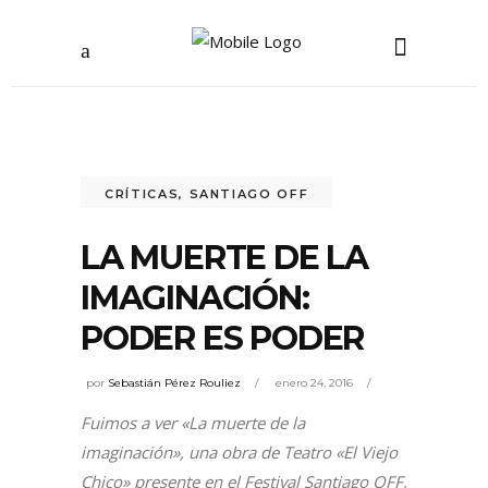
CRÍTICAS
,
SANTIAGO OFF
LA MUERTE DE LA
IMAGINACIÓN:
PODER ES PODER
por
Sebastián Pérez Rouliez
enero 24, 2016
Fuimos a ver «La muerte de la
imaginación», una obra de Teatro «El Viejo
Chico» presente en el Festival Santiago OFF,