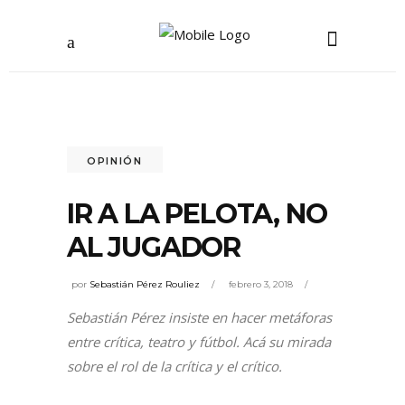
OPINIÓN
IR A LA PELOTA, NO
AL JUGADOR
por
Sebastián Pérez Rouliez
febrero 3, 2018
Sebastián Pérez insiste en hacer metáforas
entre crítica, teatro y fútbol. Acá su mirada
sobre el rol de la crítica y el crítico.