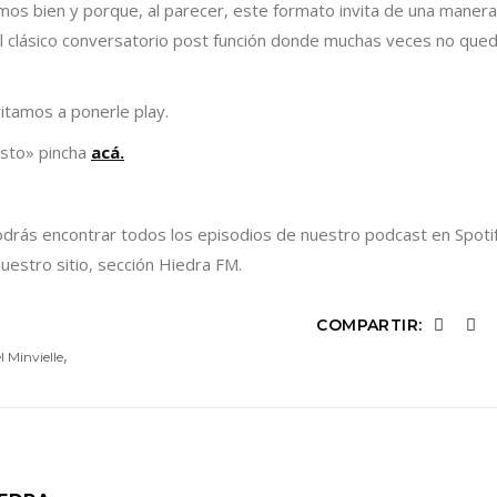
os bien y porque, al parecer, este formato invita de una manera
del clásico conversatorio post función donde muchas veces no qued
vitamos a ponerle play.
esto» pincha
acá.
drás encontrar todos los episodios de nuestro podcast en Spotif
estro sitio, sección Hiedra FM.
COMPARTIR:
,
l Minvielle