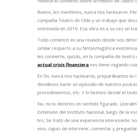
HiedraFM conversó sobre «Ernesto» de Teatro de
Bueno, les mentimos, nunca nos hackearon. Per
compañía Teatro de Chile y un trabajo que desa
estrenada en 2010. Esa obra es a su vez un tra
Todo comenzó en una reunión donde nos dimos 
similar respecto a su fantasmagórica existencia
les convierte, quizás, en la compañía de teatr
actual crisis financiera
nos tiene vagando cua
En fin, nunca nos hackearon, preparábamos la 
decidimos hacer un episodio de nuestro podcast
procedimientos, etc. Y lo hicimos desde el teat
No, no lo decimos en sentido figurado. Litera
Extensión del Instituto Nacional, luego de la e
hrs. Se trató de una experiencia interesante: 
vivo, capaz de intervenir, comentar y preguntar