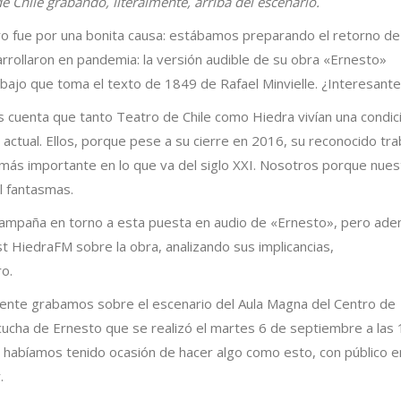
 Chile grabando, literalmente, arriba del escenario.
o fue por una bonita causa: estábamos preparando el retorno de 
rrollaron en pandemia: la versión audible de su obra «Ernesto»
bajo que toma el texto de 1849 de Rafael Minvielle. ¿Interesante
cuenta que tanto Teatro de Chile como Hiedra vivían una condic
 actual. Ellos, porque pese a su cierre en 2016, su reconocido tra
o más importante en lo que va del siglo XXI. Nosotros porque nues
l fantasmas.
campaña en torno a esta puesta en audio de «Ernesto», pero ad
 HiedraFM sobre la obra, analizando sus implicancias,
ro.
lmente grabamos sobre el escenario del Aula Magna del Centro de
scucha de Ernesto que se realizó el martes 6 de septiembre a las
no habíamos tenido ocasión de hacer algo como esto, con público e
.