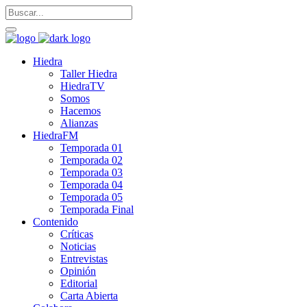
Hiedra
Taller Hiedra
HiedraTV
Somos
Hacemos
Alianzas
HiedraFM
Temporada 01
Temporada 02
Temporada 03
Temporada 04
Temporada 05
Temporada Final
Contenido
Críticas
Noticias
Entrevistas
Opinión
Editorial
Carta Abierta