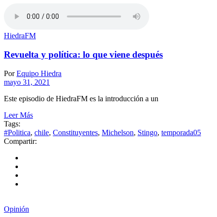
HiedraFM
Revuelta y política: lo que viene después
Por
Equipo Hiedra
mayo 31, 2021
Este episodio de HiedraFM es la introducción a un
Leer Más
Tags:
#Politica
,
chile
,
Constituyentes
,
Michelson
,
Stingo
,
temporada05
Compartir:
Opinión