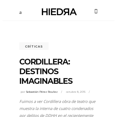
CRÍTICAS
CORDILLERA:
DESTINOS
IMAGINABLES
por
Sebastián Pérez Rouliez
octubre 8, 2015
Fuimos a ver Cordillera obra de teatro que
muestra la interna de cuatro condenados
por delitos de DDHH en el recientemente