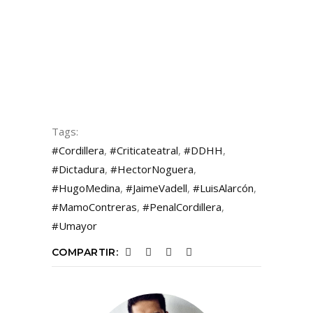
Tags:
#Cordillera
,
#Criticateatral
,
#DDHH
,
#Dictadura
,
#HectorNoguera
,
#HugoMedina
,
#JaimeVadell
,
#LuisAlarcón
,
#MamoContreras
,
#PenalCordillera
,
#Umayor
COMPARTIR: