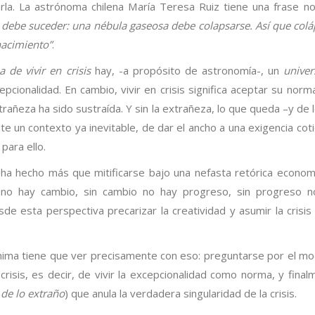
la. La astrónoma chilena María Teresa Ruiz tiene una frase no
 debe suceder: una nébula gaseosa debe colapsarse. Así que colá
nacimiento”
.
a de vivir en crisis
hay, -a propósito de astronomía-, un
unive
pcionalidad. En cambio, vivir en crisis significa aceptar su norma
trañeza ha sido sustraída. Y sin la extrañeza, lo que queda –y de 
 un contexto ya inevitable, de dar el ancho a una exigencia coti
para ello.
ha hecho más que mitificarse bajo una nefasta retórica economi
dad no hay cambio, sin cambio no hay progreso, sin progreso 
sde esta perspectiva precarizar la creatividad y asumir la crisi
.
ínima tiene que ver precisamente con eso: preguntarse por el m
isis, es decir, de vivir la excepcionalidad como norma, y final
 de lo extraño
) que anula la verdadera singularidad de la crisis.