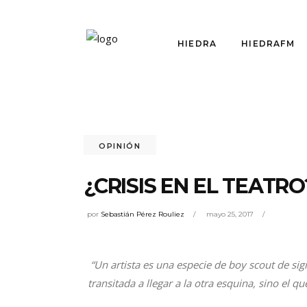
HIEDRA
HIEDRAFM
OPINIÓN
¿CRISIS EN EL TEATRO
por
Sebastián Pérez Rouliez
mayo 25, 2017
“Un artista es una especie de boy scout de s
transitada a llegar a la otra esquina, sino el qu