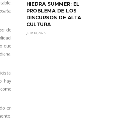
table:
HIEDRA SUMMER: EL
psate.
PROBLEMA DE LOS
DISCURSOS DE ALTA
CULTURA
rso
de
julio 10, 2023
lidad.
lo que
diana,
cista:
no hay
s como
odo en
mente,