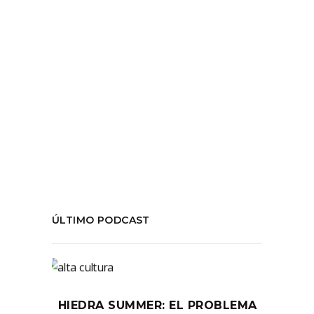
LEER MÁS
Tags:
#Actualidad
,
#Dictadura
,
#HiedraFM;
#CensuraEnChile
,
#temporadafinal
,
temporada06
,
transición
COMPARTIR:
ÚLTIMO PODCAST
HIEDRA SUMMER: EL PROBLEMA