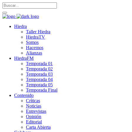
Hiedra
Taller Hiedra
HiedraTV
Somos
Hacemos
Alianzas
HiedraFM
Temporada 01
Temporada 02
Temporada 03
Temporada 04
Temporada 05
Temporada Final
Contenido
Críticas
Noticias
Entrevistas
Opinión
Editorial
Carta Abierta