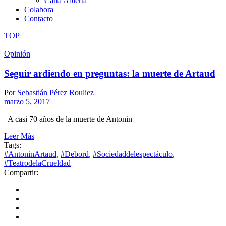
Carta Abierta
Colabora
Contacto
TOP
Opinión
Seguir ardiendo en preguntas: la muerte de Artaud
Por
Sebastián Pérez Rouliez
marzo 5, 2017
A casi 70 años de la muerte de Antonin
Leer Más
Tags:
#AntoninArtaud
,
#Debord
,
#Sociedaddelespectáculo
,
#TeatrodelaCrueldad
Compartir: