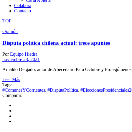
Carta Abierta
Colabora
Contacto
TOP
Opinión
Disputa política chilena actual: trece apuntes
Por
Equipo Hiedra
noviembre 23, 2021
Arnaldo Delgado, autor de Abecedario Para Octubre y Prolegómenos
Leer Más
Tags:
#ComunesYCorrientes
,
#DisputaPolítica
,
#EleccionesPresidenciales
Compartir: