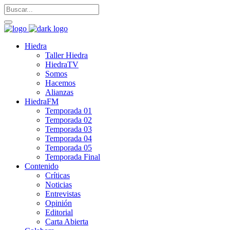
Hiedra
Taller Hiedra
HiedraTV
Somos
Hacemos
Alianzas
HiedraFM
Temporada 01
Temporada 02
Temporada 03
Temporada 04
Temporada 05
Temporada Final
Contenido
Críticas
Noticias
Entrevistas
Opinión
Editorial
Carta Abierta