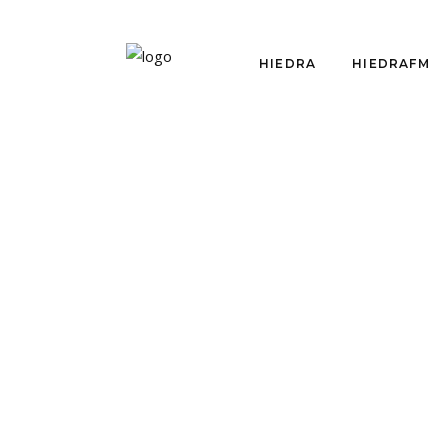
HIEDRA
HIEDRAFM
HIEDRAFM
HIEDRAFM E24:
CLIENTE,
ESPECTADOR,
ESPECTADOR
EMANCIPADO