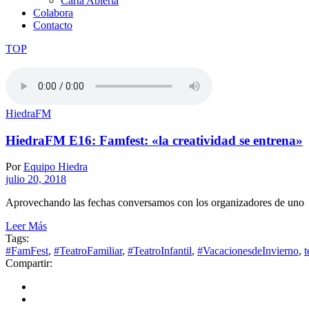
Carta Abierta
Colabora
Contacto
TOP
HiedraFM
HiedraFM E16: Famfest: «la creatividad se entrena»
Por
Equipo Hiedra
julio 20, 2018
Aprovechando las fechas conversamos con los organizadores de uno
Leer Más
Tags:
#FamFest
,
#TeatroFamiliar
,
#TeatroInfantil
,
#VacacionesdeInvierno
,
Compartir: