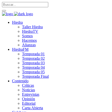
Hiedra
Taller Hiedra
HiedraTV
Somos
Hacemos
Alianzas
HiedraFM
Temporada 01
Temporada 02
Temporada 03
Temporada 04
Temporada 05
Temporada Final
Contenido
Críticas
Noticias
Entrevistas
Opinión
Editorial
Carta Abierta