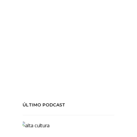
T04E13 Conversamos con el filósofo y
escritor Federico Galende
LEER MÁS
Tags:
#Filosofía
,
arte
,
chile
,
Federico Galende
,
temporada04
COMPARTIR:
ÚLTIMO PODCAST