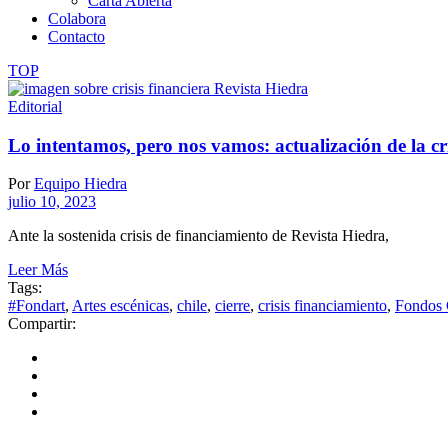
Carta Abierta
Colabora
Contacto
TOP
Editorial
Lo intentamos, pero nos vamos: actualización de la cr
Por
Equipo Hiedra
julio 10, 2023
Ante la sostenida crisis de financiamiento de Revista Hiedra,
Leer Más
Tags:
#Fondart
,
Artes escénicas
,
chile
,
cierre
,
crisis financiamiento
,
Fondos 
Compartir: