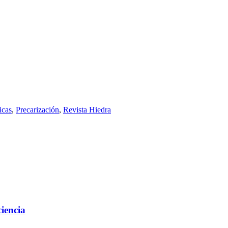
icas
,
Precarización
,
Revista Hiedra
ciencia