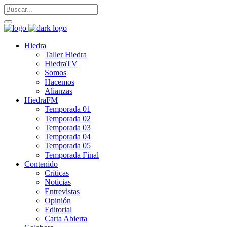
Hiedra
Taller Hiedra
HiedraTV
Somos
Hacemos
Alianzas
HiedraFM
Temporada 01
Temporada 02
Temporada 03
Temporada 04
Temporada 05
Temporada Final
Contenido
Críticas
Noticias
Entrevistas
Opinión
Editorial
Carta Abierta