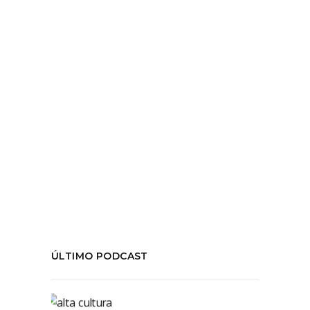
T04E17 Citando a su compatriota Florencia
Angilletta, la sicoanalista
LEER MÁS
Tags:
#pandemia
,
Alexandra Kohan
,
escrache
,
funa
,
funado
,
sicoanálisis
,
temporada04
COMPARTIR:
ÚLTIMO PODCAST