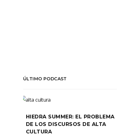
Tags:
#Criticateatral
,
#inútiles
,
#Sidarte
,
#TeatroSur
COMPARTIR:
ÚLTIMO PODCAST
HIEDRA SUMMER: EL PROBLEMA
DE LOS DISCURSOS DE ALTA
CULTURA