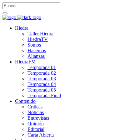
Hiedra
Taller Hiedra
HiedraTV
Somos
Hacemos
Alianzas
HiedraFM
Temporada 01
Temporada 02
Temporada 03
Temporada 04
Temporada 05
Temporada Final
Contenido
Críticas
Noticias
Entrevistas
Opinión
Editorial
Carta Abierta