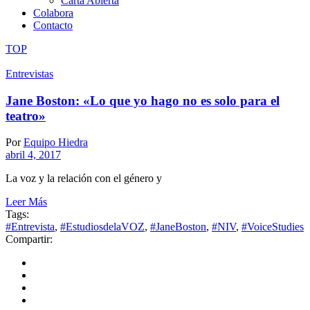
Carta Abierta
Colabora
Contacto
TOP
Entrevistas
Jane Boston: «Lo que yo hago no es solo para el
teatro»
Por
Equipo Hiedra
abril 4, 2017
La voz y la relación con el género y
Leer Más
Tags:
#Entrevista
,
#EstudiosdelaVOZ
,
#JaneBoston
,
#NIV
,
#VoiceStudies
Compartir: