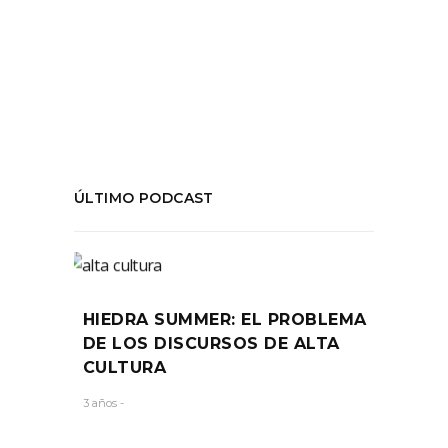
#JosetteFeral
,
#SergioRojas
,
Critica
,
teatro
COMPARTIR:
ÚLTIMO PODCAST
HIEDRA SUMMER: EL PROBLEMA
DE LOS DISCURSOS DE ALTA
CULTURA
3 años -