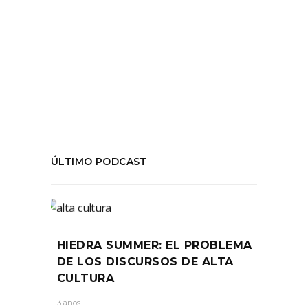
#danza
,
#DianaCarvajal
,
#LoretoCaviedes
,
#MacarenaCampbell
,
#NAVE
,
temporada03
COMPARTIR:
ÚLTIMO PODCAST
HIEDRA SUMMER: EL PROBLEMA
DE LOS DISCURSOS DE ALTA
CULTURA
3 años -