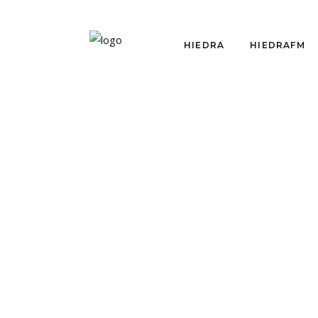
HIEDRA
HIEDRAFM
HIEDRAFM
CONVERSAMOS CON
EL CONSTITUYENTE
MANUEL WOLDARSKY
por
Equipo Hiedra
junio 4, 2021