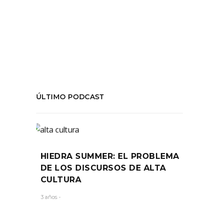
#minero 34
,
#Sidarte
,
Critica
,
teatro
COMPARTIR:
ÚLTIMO PODCAST
HIEDRA SUMMER: EL PROBLEMA
DE LOS DISCURSOS DE ALTA
CULTURA
3 años -