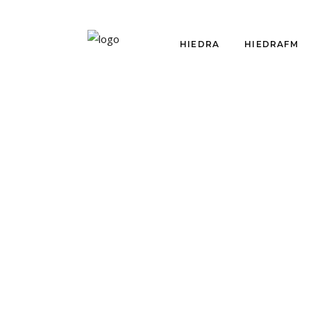
HIEDRA
HIEDRAFM
CRÍTICAS
LOS PADRES
TERRIBLES: LOS
MONSTRUOS SABEN
ORDENAR LA CASA
por
Federico Zurita Hecht
abril 14, 2016
Federico Zurita Hecht escribe para