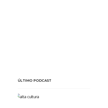
demostrar, con cifras
LEER MÁS
Tags:
#DebilitamientoDelSector
,
#MINCAP
,
#OIC
,
#PolíticaCultural
COMPARTIR:
ÚLTIMO PODCAST