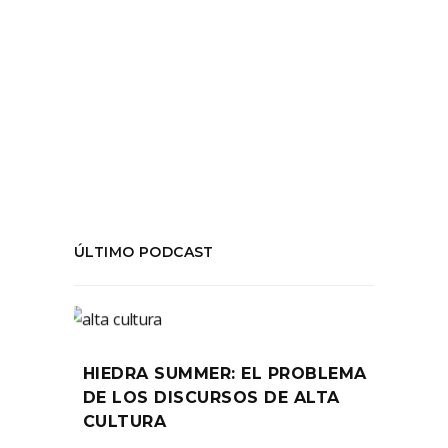
Tags:
#ErnestoOrellana
,
#Orgiologia
,
#PaulaSacur
,
#TeatroSur
COMPARTIR:
ÚLTIMO PODCAST
HIEDRA SUMMER: EL PROBLEMA
DE LOS DISCURSOS DE ALTA
CULTURA