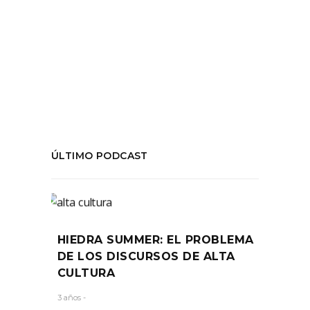
#AnimalesInvisibles
,
#LaLauraPalmer
,
#TeatroNacionalChileno
,
Critica
,
teatro
COMPARTIR:
ÚLTIMO PODCAST
HIEDRA SUMMER: EL PROBLEMA
DE LOS DISCURSOS DE ALTA
CULTURA
3 años -