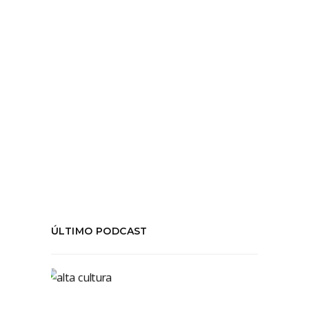
LEER MÁS
Tags:
Alfredo Castro
,
Ché de los Gays
,
Guillermo
Machuca
,
Pedro Lemebel
,
Tengo Miedo
Torero
COMPARTIR:
ÚLTIMO PODCAST