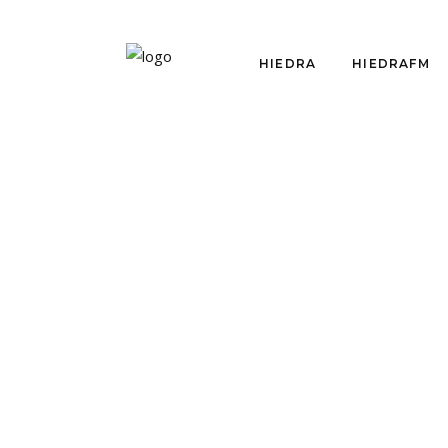
HIEDRA
HIEDRAFM
OPINIÓN
PARO NACIONAL
COLOMBIANO Y
URIBISMO
por
Equipo Hiedra
agosto 17, 2021
Óscar Domínguez escribe en Hiedra
para ponernos al tanto