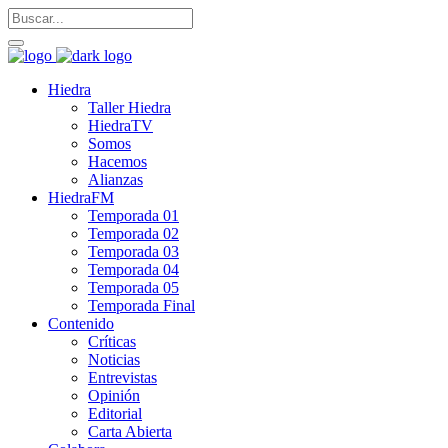
Hiedra
Taller Hiedra
HiedraTV
Somos
Hacemos
Alianzas
HiedraFM
Temporada 01
Temporada 02
Temporada 03
Temporada 04
Temporada 05
Temporada Final
Contenido
Críticas
Noticias
Entrevistas
Opinión
Editorial
Carta Abierta