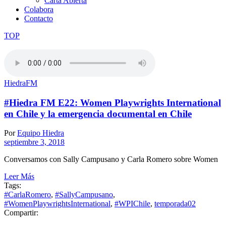
Carta Abierta
Colabora
Contacto
TOP
HiedraFM
#Hiedra FM E22: Women Playwrights International
en Chile y la emergencia documental en Chile
Por
Equipo Hiedra
septiembre 3, 2018
Conversamos con Sally Campusano y Carla Romero sobre Women
Leer Más
Tags:
#CarlaRomero
,
#SallyCampusano
,
#WomenPlaywrightsInternational
,
#WPIChile
,
temporada02
Compartir: