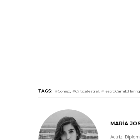
,
,
TAGS:
#Conejo
#Criticateatral
#TeatroCamiloHenri
MARÍA JO
Actriz. Diplom