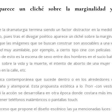
aparece un cliché sobre la marginalidad 
e la dramaturgia termina siendo un factor distractor en la medi
 pues tras el divagar poético aparece un cliché sobre la margin
ue las imágenes que se buscan construir son asociables a una 
nd
muy asimilable, por ejemplo, a cierto tipo cine con película
o de esto es la escena de sexo entre dos hombres en el sucio ba
- sobre la vida y la muerte, el intento de aborto de una mujer
en la calle, etc.
tópica contemporánea que sucede dentro o en los alrededores
raña y atemporal. Esta propuesta estética a lo
Tron
-con vest
si la acción se desarrollara en otra época donde costara más im
ener teléfonos inalámbricos o pantallas touch.
xceso que propone el diseño escénico: las ya mencionadas luces