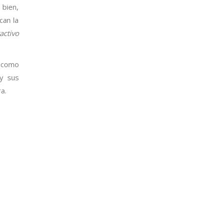
 bien,
can la
activo
o como
 y sus
a.