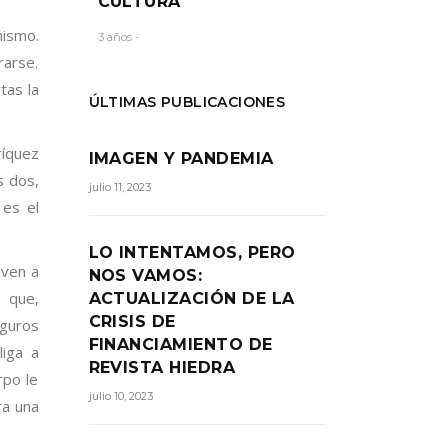
CULTURA
mismo.
3 años -
rarse.
tas la
ÚLTIMAS PUBLICACIONES
ríquez
IMAGEN Y PANDEMIA
s dos,
julio 11, 2023
 es el
LO INTENTAMOS, PERO
lven a
NOS VAMOS:
s que,
ACTUALIZACIÓN DE LA
CRISIS DE
eguros
FINANCIAMIENTO DE
liga a
REVISTA HIEDRA
rpo le
julio 10, 2023
ra una