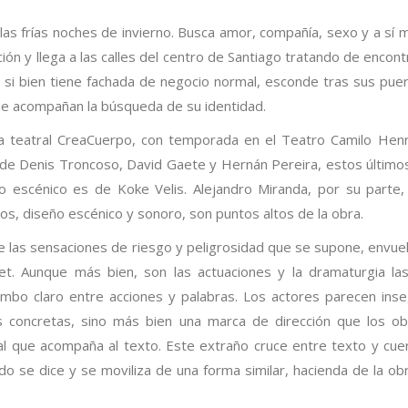
 las frías noches de invierno. Busca amor, compañía, sexo y a sí 
ón y llega a las calles del centro de Santiago tratando de encont
e si bien tiene fachada de negocio normal, esconde tras sus puer
ue acompañan la búsqueda de su identidad.
 teatral CreaCuerpo, con temporada en el Teatro Camilo Hen
a de Denis Troncoso, David Gaete y Hernán Pereira, estos último
ño escénico es de Koke Velis. Alejandro Miranda, por su parte,
os, diseño escénico y sonoro, son puntos altos de la obra.
e las sensaciones de riesgo y peligrosidad que se supone, envue
et. Aunque más bien, son las actuaciones y la dramaturgia la
mbo claro entre acciones y palabras. Los actores parecen ins
s concretas, sino más bien una marca de dirección que los ob
al que acompaña al texto. Este extraño cruce entre texto y cue
do se dice y se moviliza de una forma similar, hacienda de la ob