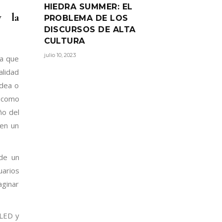
HIEDRA SUMMER: EL
y la
PROBLEMA DE LOS
DISCURSOS DE ALTA
CULTURA
julio 10, 2023
da que
alidad
idea o
s como
ño del
 en un
 de un
uarios
aginar
 LED y