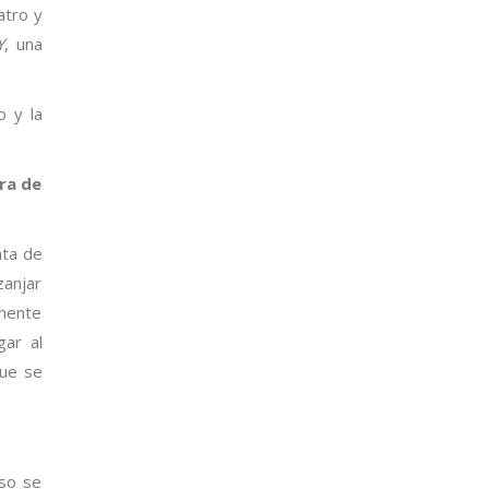
atro y
Y
, una
o y la
ra de
ata de
zanjar
anente
gar al
que se
eso se