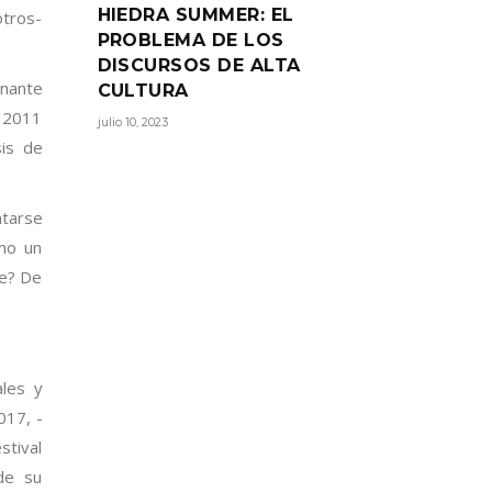
HIEDRA SUMMER: EL
tros-
PROBLEMA DE LOS
DISCURSOS DE ALTA
nante
CULTURA
t 2011
julio 10, 2023
sis de
ntarse
mo un
le? De
les y
017, -
tival
de su