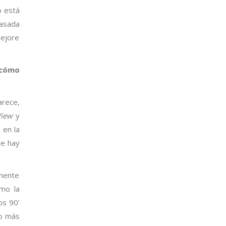
o está
pasada
mejore
¿cómo
arece,
View
y
 en la
ue hay
amente
mo la
os 90’
go más