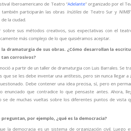
estival Iberoamericano de Teatro “
Adelante
” organizado por el Te
 también participarán las obras
Inútiles
de Teatro Sur y
NIMB
 de la ciudad.
 sobre sus métodos creativos, sus expectativas con el teatr
íticamente más complejo de lo que quisiéramos aceptar.
la dramaturgia de sus obras. ¿Cómo desarrollan la escritu
s tan corrosivos?
ió a partir de un taller de dramaturgia con Luis Barrales. Se tr
 que se les debe inventar una antítesis, pero sin nunca llegar a 
 cuestionado. Debe contener una idea precisa, sí, pero en perm
ro enunciado que contradice lo que pensaste antes. Ahora, lle
uno se de muchas vueltas sobre los diferentes puntos de vista 
e preguntan, por ejemplo, ¿qué es la democracia?
ue la democracia es un sistema de organización civil. Luego 