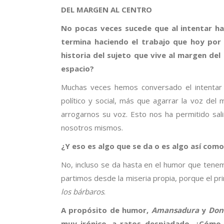
DEL MARGEN AL CENTRO
No pocas veces sucede que al intentar ha
termina haciendo el trabajo que hoy por e
historia del sujeto que vive al margen de
espacio?
Muchas veces hemos conversado el intentar 
político y social, más que agarrar la voz de
arrogarnos su voz. Esto nos ha permitido sal
nosotros mismos.
¿Y eso es algo que se da o es algo así com
No, incluso se da hasta en el humor que tenemo
partimos desde la miseria propia, porque el 
los bárbaros
.
A propósito de humor,
Amansadura
y
Don
muy irónico, a ratos despiadado. ¿Cómo