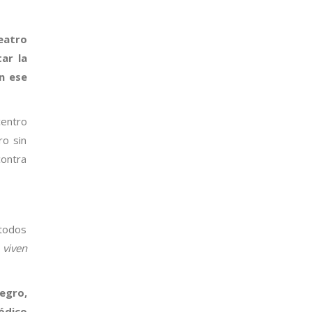
eatro
ar la
n ese
centro
ro sin
contra
 todos
viven
egro,
ódico