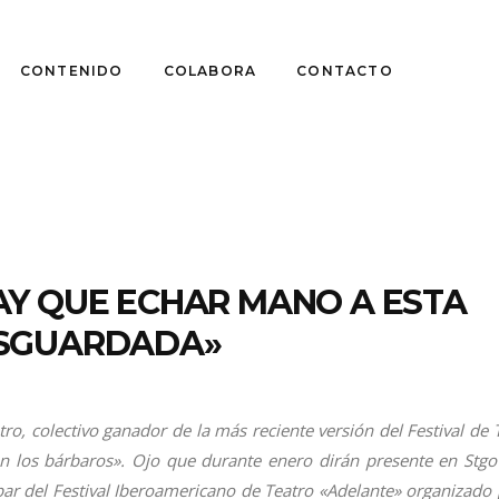
CONTENIDO
COLABORA
CONTACTO
AY QUE ECHAR MANO A ESTA
ESGUARDADA»
ro, colectivo ganador de la más reciente versión del Festival de 
 los bárbaros». Ojo que durante enero dirán presente en Stgo
par del Festival Iberoamericano de Teatro «Adelante» organizado 