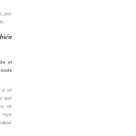
e, por
lo.
bién
de el
dónde
si un
lo que
ros se
s “oye
hablar