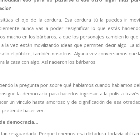
acío?
itúas el ojo de la cordura. Esa cordura tú la puedes ir mov
blemente nunca vas a poder resignificar lo que estás haciend
mos mucho en los bárbaros, a que los personajes cambien lo que
la vez están movilizando ideas que permiten decir algo. La i
solo el público, también nosotros. Alguna vez conversamos que l
ra la casa con algo. Así nacieron los bárbaros.
eciendo la pregunta por sobre qué hablamos cuando hablamos del
nsigue la democracia para hacerlos ingresar a la polis a través
recer un vínculo hasta amoroso y de dignificación de esa otreda
s pretende hacer ver.
a de democracia…
tan resguardada. Porque tenemos esa dictadura todavía ahí tan