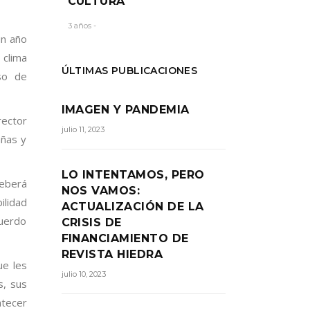
CULTURA
3 años -
un año
 clima
ÚLTIMAS PUBLICACIONES
so de
IMAGEN Y PANDEMIA
rector
julio 11, 2023
añas y
LO INTENTAMOS, PERO
eberá
NOS VAMOS:
ilidad
ACTUALIZACIÓN DE LA
cuerdo
CRISIS DE
FINANCIAMIENTO DE
REVISTA HIEDRA
e les
julio 10, 2023
s, sus
ntecer