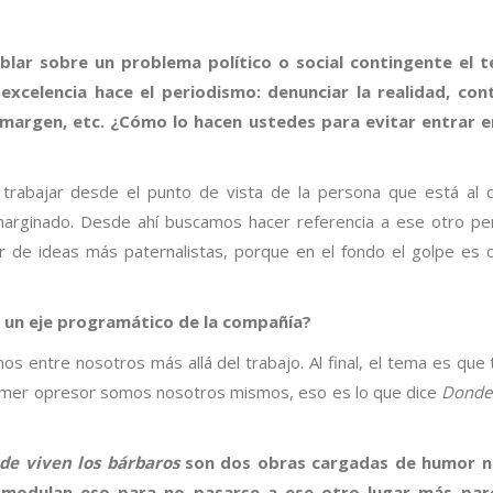
blar sobre un problema político o social contingente el t
xcelencia hace el periodismo: denunciar la realidad, cont
l margen, etc. ¿Cómo lo hacen ustedes para evitar entrar e
trabajar desde el punto de vista de la persona que está al 
l marginado. Desde ahí buscamos hacer referencia a ese otro pe
ir de ideas más paternalistas, porque en el fondo el golpe es 
o un eje programático de la compañía?
s entre nosotros más allá del trabajo. Al final, el tema es que
primer opresor somos nosotros mismos, eso es lo que dice
Donde 
de viven los bárbaros
son dos obras cargadas de humor n
 modulan eso para no pasarse a ese otro lugar más par