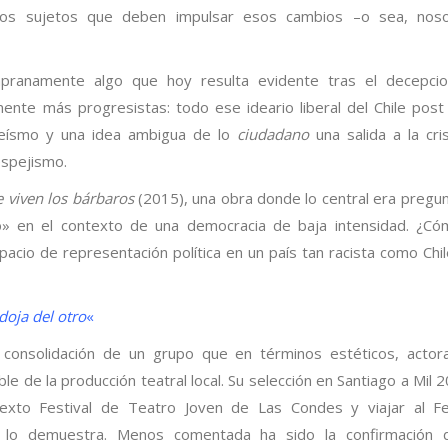
pios sujetos que deben impulsar esos cambios –o sea, noso
pranamente algo que hoy resulta evidente tras el decepcio
ente más progresistas: todo ese ideario liberal del Chile pos
bleísmo y una idea ambigua de lo
ciudadano
una salida a la cri
espejismo.
 viven los bárbaros
(2015), una obra donde lo central era pregu
» en el contexto de una democracia de baja intensidad. ¿Có
pacio de representación política en un país tan racista como Chi
doja del otro
«
onsolidación de un grupo que en términos estéticos, actora
e de la producción teatral local. Su selección en Santiago a Mil 2
xto Festival de Teatro Joven de Las Condes y viajar al Fes
-, lo demuestra. Menos comentada ha sido la confirmación 