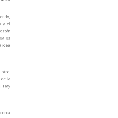
iendo,
o y el
 están
dea es
a idea
 otro.
 de la
d. Hay
 cerca