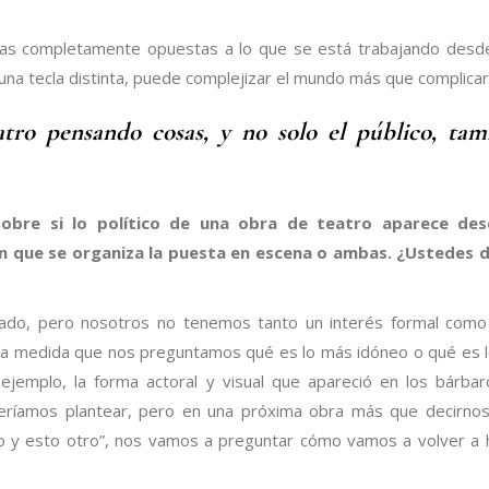
deas completamente opuestas a lo que se está trabajando desd
 una tecla distinta, puede complejizar el mundo más que complicar
atro pensando cosas, y no solo el público, tam
sobre si lo político de una obra de teatro aparece des
en que se organiza la puesta en escena o ambas. ¿Ustedes 
do, pero nosotros no tenemos tanto un interés formal como 
n la medida que nos preguntamos qué es lo más idóneo o qué es 
ejemplo, la forma actoral y visual que apareció en los bárba
ueríamos plantear, pero en una próxima obra más que decirno
o y esto otro”, nos vamos a preguntar cómo vamos a volver a 