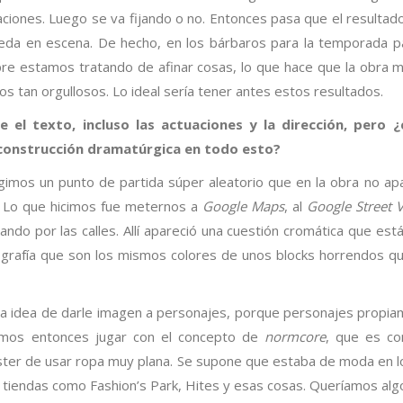
ciones. Luego se va fijando o no. Entonces pasa que el resultad
eda en escena. De hecho, en los bárbaros para la temporada 
pre estamos tratando de afinar cosas, lo que hace que la obra 
s tan orgullosos. Lo ideal sería tener antes estos resultados.
el texto, incluso las actuaciones y la dirección, pero 
a construcción dramatúrgica en todo esto?
gimos un punto de partida súper aleatorio que en la obra no ap
. Lo que hicimos fue meternos a
Google Maps
, al
Google Street 
ndo por las calles. Allí apareció una cuestión cromática que está
nografía que son los mismos colores de unos blocks horrendos q
 la idea de darle imagen a personajes, porque personajes propi
ferimos entonces jugar con el concepto de
normcore
, que es co
ster de usar ropa muy plana. Se supone que estaba de moda en l
s tiendas como Fashion’s Park, Hites y esas cosas. Queríamos al