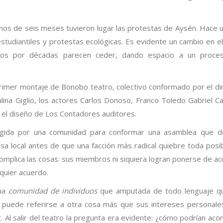
os de seis meses tuvieron lugar las protestas de Aysén. Hace 
estudiantiles y protestas ecológicas. Es evidente un cambio en el
ados por décadas parecen ceder, dando espacio a un proce
primer montaje de Bonobo teatro, colectivo conformado por el di
aulina Giglio, los actores Carlos Donoso, Franco Toledo Gabriel C
 el diseño de Los Contadores auditores.
cogida por una comunidad para conformar una asamblea que d
esa local antes de que una facción más radical quiebre toda posib
complica las cosas: sus miembros ni siquiera logran ponerse de a
lquier acuerdo.
una
comunidad de individuos
que amputada de todo lenguaje qu
 puede referirse a otra cosa más que sus intereses personale
c. Al salir del teatro la pregunta era evidente: ¿cómo podrían aco