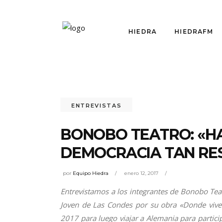
HIEDRA
HIEDRAFM
ENTREVISTAS
BONOBO TEATRO: «H
DEMOCRACIA TAN R
por
Equipo Hiedra
enero 12, 2017
Entrevistamos a los integrantes de Bonobo Teat
Joven de Las Condes por su obra «Donde viven
2017 para luego viajar a Alemania para partici