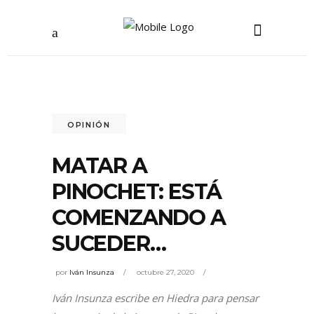
OPINIÓN
MATAR A
PINOCHET: ESTÁ
COMENZANDO A
SUCEDER…
por
Iván Insunza
octubre 27, 2020
Iván Insunza escribe en Hiedra para pensar