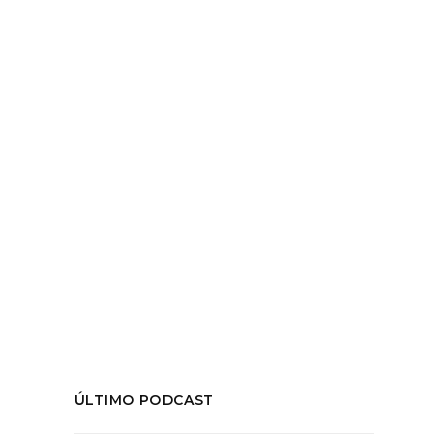
por
Equipo Hiedra
febrero 2, 2018
Iván Insunza escribe sobre las
convenciones en el teatro,
LEER MÁS
Tags:
#AndrésPérez
,
#Concertación
,
#Democracia
,
#RaúlRuiz
,
teatro
COMPARTIR:
ÚLTIMO PODCAST