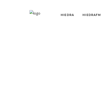
HIEDRA
HIEDRAFM
CRÍTICAS
CHAN!: REÍR PARA
CALLAR
por
Sebastián Pérez Rouliez
mayo 26, 2016
Fuimos a ver "Chan", obra escrita y
dirigida por