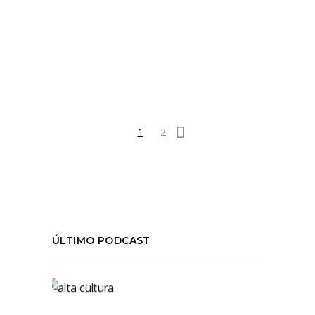
Tags:
#Criticateatral
,
#Error
,
#TeatroDelPuente
,
#TeatroLaPeste
COMPARTIR:
1
2
ÚLTIMO PODCAST