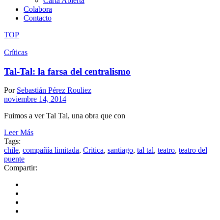
Carta Abierta
Colabora
Contacto
TOP
Críticas
Tal-Tal: la farsa del centralismo
Por
Sebastián Pérez Rouliez
noviembre 14, 2014
Fuimos a ver Tal Tal, una obra que con
Leer Más
Tags:
chile
,
compañía limitada
,
Critica
,
santiago
,
tal tal
,
teatro
,
teatro del
puente
Compartir: