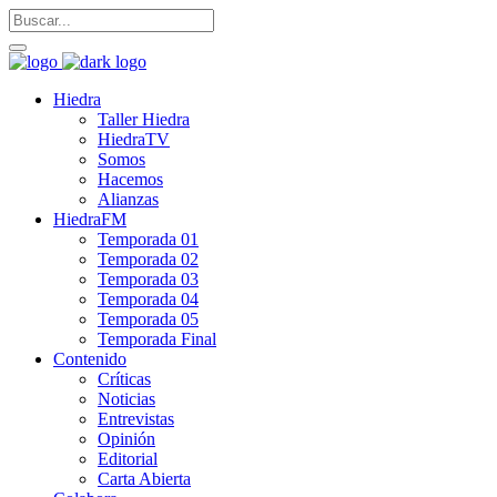
Hiedra
Taller Hiedra
HiedraTV
Somos
Hacemos
Alianzas
HiedraFM
Temporada 01
Temporada 02
Temporada 03
Temporada 04
Temporada 05
Temporada Final
Contenido
Críticas
Noticias
Entrevistas
Opinión
Editorial
Carta Abierta