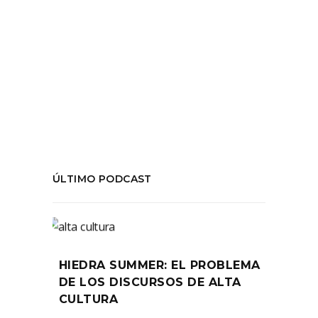
Compañía Silencio Blanco
,
Critica
,
el silencio
del carbón
,
Santiago a mil 2015
,
teatro
,
teatro chileno
,
teatro de marioanetas
COMPARTIR:
ÚLTIMO PODCAST
HIEDRA SUMMER: EL PROBLEMA
DE LOS DISCURSOS DE ALTA
CULTURA