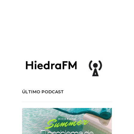
#colectivoteatralmomentosCTM
,
#criticateatro
,
#desdemona
,
#matucana
100
,
#SantiagoOFF
,
santiago
,
teatro
COMPARTIR:
ÚLTIMO PODCAST