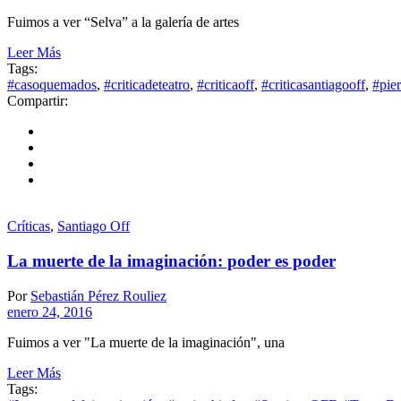
Fuimos a ver “Selva” a la galería de artes
Leer Más
Tags:
#casoquemados
,
#criticadeteatro
,
#criticaoff
,
#criticasantiagooff
,
#pie
Compartir:
Críticas
,
Santiago Off
La muerte de la imaginación: poder es poder
Por
Sebastián Pérez Rouliez
enero 24, 2016
Fuimos a ver "La muerte de la imaginación", una
Leer Más
Tags: