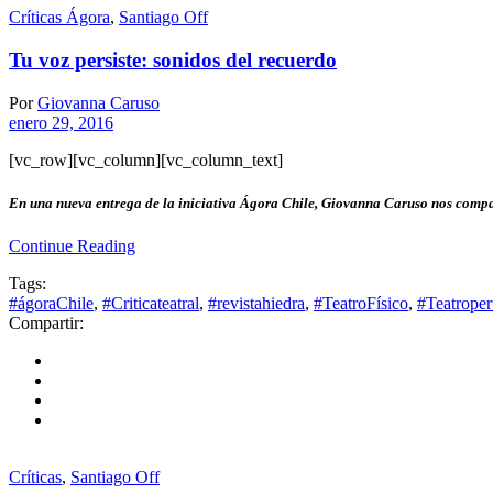
Críticas Ágora
,
Santiago Off
Tu voz persiste: sonidos del recuerdo
Por
Giovanna Caruso
enero 29, 2016
[vc_row][vc_column][vc_column_text]
En una nueva entrega de la iniciativa Ágora Chile, Giovanna Caruso nos compar
Continue Reading
Tags:
#ágoraChile
,
#Criticateatral
,
#revistahiedra
,
#TeatroFísico
,
#Teatrope
Compartir:
Críticas
,
Santiago Off