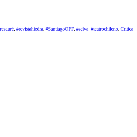
rresauré
,
#revistahiedra
,
#SantiagoOFF
,
#selva
,
#teatrochileno
,
Critica