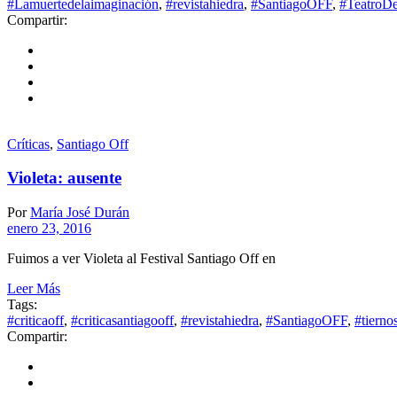
#Lamuertedelaimaginación
,
#revistahiedra
,
#SantiagoOFF
,
#TeatroDe
Compartir:
Críticas
,
Santiago Off
Violeta: ausente
Por
María José Durán
enero 23, 2016
Fuimos a ver Violeta al Festival Santiago Off en
Leer Más
Tags:
#criticaoff
,
#criticasantiagooff
,
#revistahiedra
,
#SantiagoOFF
,
#tierno
Compartir: