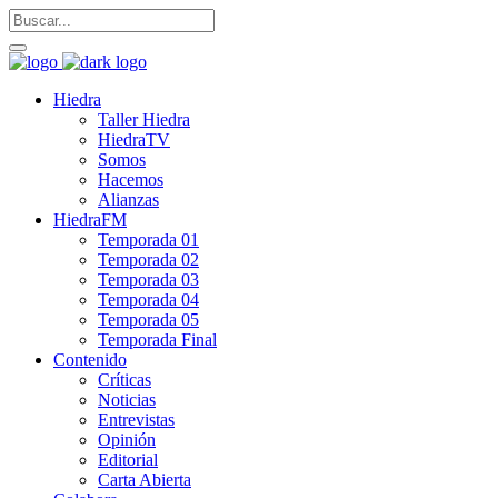
Hiedra
Taller Hiedra
HiedraTV
Somos
Hacemos
Alianzas
HiedraFM
Temporada 01
Temporada 02
Temporada 03
Temporada 04
Temporada 05
Temporada Final
Contenido
Críticas
Noticias
Entrevistas
Opinión
Editorial
Carta Abierta