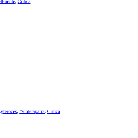
lPuente
,
Critica
syferoces
,
#violetaparra
,
Critica