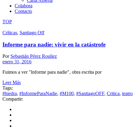
Carta Abierta
Colabora
Contacto
TOP
Críticas
,
Santiago Off
Informe para nadie: vivir en la catástrofe
Por
Sebastián Pérez Rouliez
enero 31, 2016
Fuimos a ver "Informe para nadie", obra escrita por
Leer Más
Tags:
#hiedra
,
#InformeParaNadie
,
#M100
,
#SantiagoOFF
,
Critica
,
teatro
Compartir: