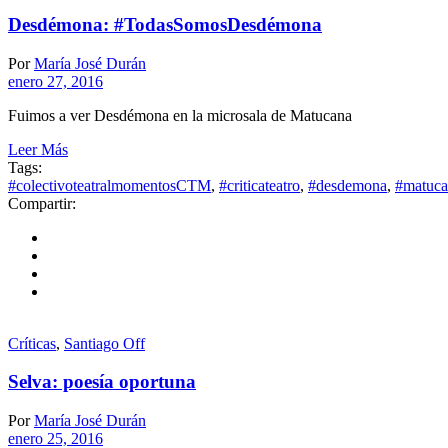
Desdémona: #TodasSomosDesdémona
Por
María José Durán
enero 27, 2016
Fuimos a ver Desdémona en la microsala de Matucana
Leer Más
Tags:
#colectivoteatralmomentosCTM
,
#criticateatro
,
#desdemona
,
#matuca
Compartir:
Críticas
,
Santiago Off
Selva: poesía oportuna
Por
María José Durán
enero 25, 2016