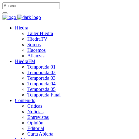
Hiedra
Taller Hiedra
HiedraTV
Somos
Hacemos
Alianzas
HiedraFM
Temporada 01
Temporada 02
Temporada 03
Temporada 04
Temporada 05
Temporada Final
Contenido
Críticas
Noticias
Entrevistas
Opinión
Editorial
Carta Abierta