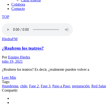
Carta Abierta
Colabora
Contacto
TOP
HiedraFM
¿Reabren los teatros?
Por
Equipo Hiedra
julio 19, 2021
¿Reabren los teatros? Es decir, ¿realmente pueden volver a
Leer Más
Tags:
#pandemia
,
chile
,
Fase 2
,
Fase 3
,
Paso a Paso
,
preparación
,
Red Salas
Compartir: