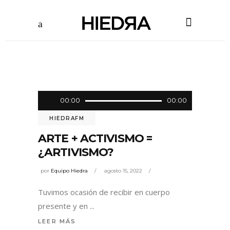
Reproductor
00:00
00:00
de
HIEDRAFM
audio
ARTE + ACTIVISMO =
¿ARTIVISMO?
por
Equipo Hiedra
agosto 15, 2022
Tuvimos ocasión de recibir en cuerpo
presente y en
LEER MÁS