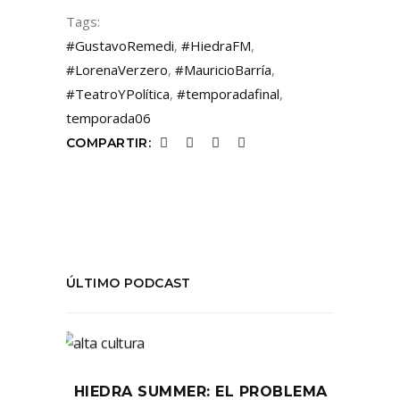
Tags:
#GustavoRemedi
,
#HiedraFM
,
#LorenaVerzero
,
#MauricioBarría
,
#TeatroYPolítica
,
#temporadafinal
,
temporada06
COMPARTIR:
ÚLTIMO PODCAST
HIEDRA SUMMER: EL PROBLEMA