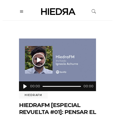
Reproductor
00:00
00:00
de
HIEDRAFM
audio
HIEDRAFM [ESPECIAL
REVUELTA #01]: PENSAR EL