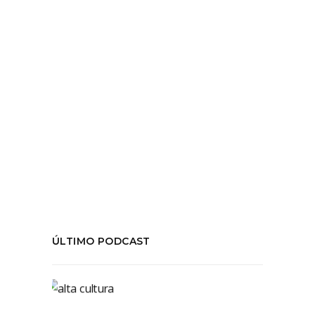
hablamos sobre la necesidad
LEER MÁS
Tags:
#Boric
,
chile
,
Daniel Jadue
,
Desbordes
,
Franja electoral
,
Ignacio Briones
,
Lavin
,
Primaria Presidencial
,
Sichel
,
temporada05
COMPARTIR:
ÚLTIMO PODCAST