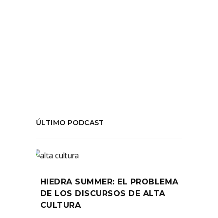
#AlmasPerdidas
,
#Antonioacevedohernandez
,
#Irredentos
,
#LaDramáticaNacional
,
#Matucana100
COMPARTIR:
ÚLTIMO PODCAST
HIEDRA SUMMER: EL PROBLEMA
DE LOS DISCURSOS DE ALTA
CULTURA