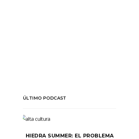
de entrevistas a festivales
LEER MÁS
Tags:
#FITAM
,
#LabEscénico
,
#SantiagoAMil2019
,
temporada02
COMPARTIR:
ÚLTIMO PODCAST
HIEDRA SUMMER: EL PROBLEMA