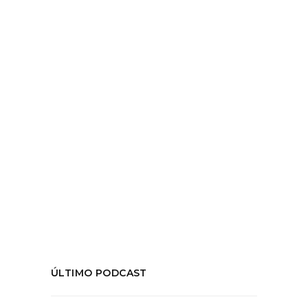
En un nuevo episodio de HiedraFM
conversamos con el
LEER MÁS
Tags:
#neoliberalismo
,
Manuel Ugalde
,
sicoanálisis
,
sicología
,
temporada05
,
terapia
COMPARTIR:
ÚLTIMO PODCAST