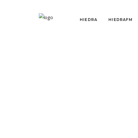
HIEDRA
HIEDRAFM
HIEDRAFM
MANUEL UGALDE,
SICOANALISTA: «LA
DEPRESIÓN ES LA
«PATOLOGÍA» DE
NUESTRA ÉPOCA»