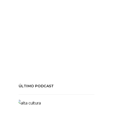
todo esta temporada
LEER MÁS
Tags:
#Aliochadelasotta
,
#GloriaMaríaMartínez
,
#investigación
,
#MaríaJoséDurán
,
#TeatroLaMalaClase
,
temporada03
COMPARTIR:
ÚLTIMO PODCAST