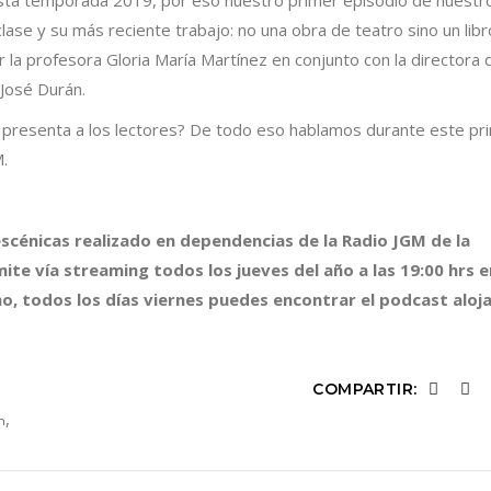
sta temporada 2019, por eso nuestro primer episodio de nuestr
ase y su más reciente trabajo: no una obra de teatro sino un libro
r la profesora Gloria María Martínez en conjunto con la directora 
 José Durán.
 presenta a los lectores? De todo eso hablamos durante este pr
.
scénicas realizado en dependencias de la Radio JGM de la
ite vía streaming todos los jueves del año a las 19:00 hrs e
o, todos los días viernes puedes encontrar el podcast aloj
COMPARTIR:
,
n