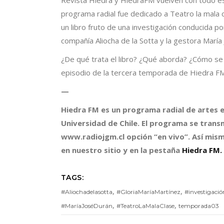
Revista Hiedra y HiedraFM vuelven con todo e
programa radial fue dedicado a Teatro la mala cl
un libro fruto de una investigación conducida po
compañía Aliocha de la Sotta y la gestora María
¿De qué trata el libro? ¿Qué aborda? ¿Cómo se
episodio de la tercera temporada de Hiedra FM
—
Hiedra FM es un programa radial de artes e
Universidad de Chile. El programa se transm
www.radiojgm.cl opción “en vivo”. Así mism
en nuestro sitio y en la pestaña
Hiedra FM.
TAGS:
,
,
#Aliochadelasotta
#GloriaMaríaMartínez
#investigació
,
,
#MaríaJoséDurán
#TeatroLaMalaClase
temporada03