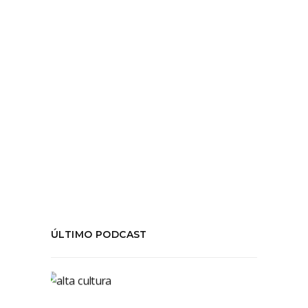
nosotros también hacemos lo
LEER MÁS
Tags:
#CorreccionPolitica
,
#MarketingCultural
,
#OportunismoOCompromiso
,
#temporadafinal
,
temporada06
COMPARTIR:
ÚLTIMO PODCAST