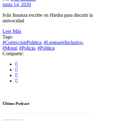
junio 14, 2020
Iván Insunza escribe en Hiedra para discutir la
univocidad
Leer Más
Tags:
#CorreccionPolitica
,
#LenguajeInclusivo
,
#Moral
,
#Policia
,
#Politica
Compartir:
Último Podcast