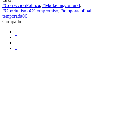
#CorreccionPolitica
,
#MarketingCultural
,
#OportunismoOCompromiso
,
#temporadafinal
,
temporada06
Compartir: