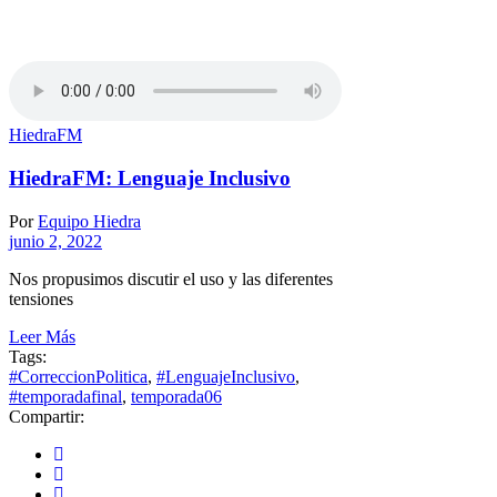
HiedraFM
HiedraFM: Lenguaje Inclusivo
Por
Equipo Hiedra
junio 2, 2022
Nos propusimos discutir el uso y las diferentes
tensiones
Leer Más
Tags:
#CorreccionPolitica
,
#LenguajeInclusivo
,
#temporadafinal
,
temporada06
Compartir: