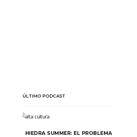
LEER MÁS
Tags:
#Artaud
,
#Brecht
,
#Convivio
,
#Mímesis
,
#Podcast
,
#Representación
,
chile
,
teatro
,
temporada04
COMPARTIR:
ÚLTIMO PODCAST
HIEDRA SUMMER: EL PROBLEMA